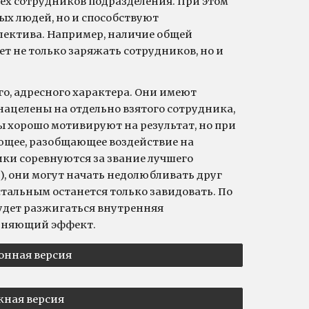
сех сотрудников подразделения. При этом
ых людей, но и способствуют
лектива. Например, наличие общей
 не только заряжать сотрудников, но и
о, адресного характера. Они имеют
нацелены на отдельно взятого сотрудника,
ты хорошо мотивируют на результат, но при
ющее, разобщающее воздействие на
ики соревнуются за звание лучшего
), они могут начать недолюбливать друг
стальным останется только завидовать. По
будет разжигаться внутренняя
диняющий эффект.
онная версия
ная версия