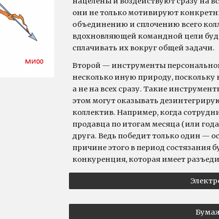
нацелены и воздействуют сразу на в
они не только мотивируют конкретн
объединению и сплочению всего кол
вдохновляющей командной цели будет
сплачивать их вокруг общей задачи.
Второй — инструменты персональног
несколько иную природу, поскольку 
а не на всех сразу. Такие инструмен
этом могут оказывать дезинтегриру
коллектив. Например, когда сотрудн
продавца по итогам месяца (или года
друга. Ведь победит только один — о
причине этого в период состязания 
конкуренция, которая имеет разъе
Электр
Бумаж